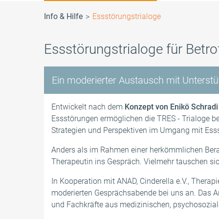
Info & Hilfe
Essstörungstrialoge
TCE-Blog
Häufige Fragen
Ihre Fragen
Ihre Fragen
Warum d
TCE-The
Kontakt
Downloa
Formen der Essstörung
TCE-Tagesklinik
Warum das TCE?
TCE-Therapiekonzept
12- bis 
TCE-Vide
Kontakt
Essstörungstrialoge für Betr
Essstörungen bei Kindern
TCE-Therapieprogramm
16- bis 
Ein moderierter Austausch mit Unterstü
Entwickelt nach dem
Konzept von Enikö Schradi
Essstörungen ermöglichen die TRES - Trialoge 
Strategien und Perspektiven im Umgang mit Ess
Anders als im Rahmen einer herkömmlichen Berat
Therapeutin ins Gespräch. Vielmehr tauschen si
In Kooperation mit ANAD, Cinderella e.V., Thera
moderierten Gesprächsabende bei uns an. Das Ang
und Fachkräfte aus medizinischen, psychosozial