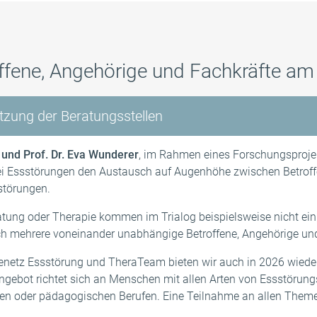
as TCE?
rapeutInnen
ds
TCE-Infoabende
Qualität & Sicherheit
TRES – Trialog bei Essstörunge
15-Jährige
o und Bildergalerie
Nachsorge
Newsletter für Fachkreise
offene, Angehörige und Fachkräfte a
25-Jährige
Essstörungstrialoge
tzung der Beratungsstellen
 und Prof. Dr. Eva Wunderer
, im Rahmen eines Forschungsproje
bei Essstörungen den Austausch auf Augenhöhe zwischen Betroff
störungen.
ung oder Therapie kommen im Trialog beispielsweise nicht ein
ch mehrere voneinander unabhängige Betroffene, Angehörige und
pienetz Essstörung und TheraTeam bieten wir auch in 2026 wied
ebot richtet sich an Menschen mit allen Arten von Essstörungs
en oder pädagogischen Berufen. Eine Teilnahme an allen Theme