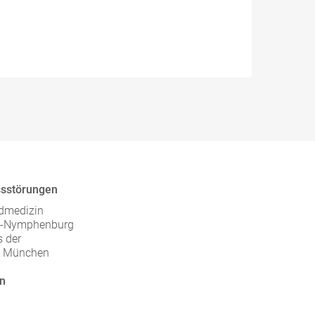
ssstörungen
ndmedizin
en-Nymphenburg
 der
ät München
en